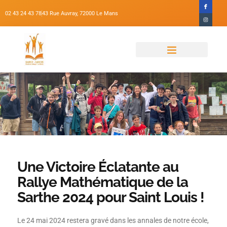
02 43 24 43 78
43 Rue Auvray, 72000 Le Mans
Qui Sommes-Nous ?
Projets D’établissement
Maternelle-Primaire
Une Victoire Éclatante au
Rallye Mathématique de la
Sarthe 2024 pour Saint Louis !
Le 24 mai 2024 restera gravé dans les annales de notre école,