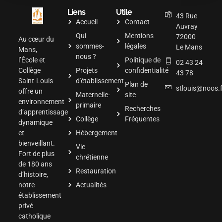
Liens
Utile
43 Rue
Accueil
Contact
Auvray
Qui
Mentions
72000
Au cœur du
sommes-
légales
Le Mans
Mans,
nous ?
l’École et
Politique de
02 43 24
Collège
Projets
confidentialité
43 78
Saint-Louis
d'établissement
Plan de
stlouis@noos.f
offre un
Maternelle-
site
environnement
primaire
Recherches
d’apprentissage
Collège
Fréquentes
dynamique
et
Hébergement
bienveillant.
Vie
Fort de plus
chrétienne
de 180 ans
Restauration
d’histoire,
notre
Actualités
établissement
privé
catholique