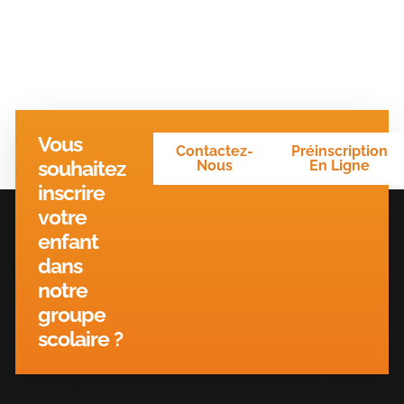
Vous
Contactez-
Préinscription
souhaitez
Nous
En Ligne
inscrire
votre
enfant
dans
notre
groupe
scolaire ?