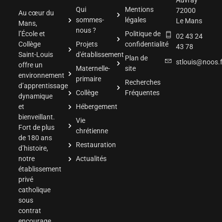
Auvray
Qui
Mentions
72000
Au cœur du
sommes-
légales
Le Mans
Mans,
nous ?
l’École et
Politique de
02 43 24
Collège
Projets
confidentialité
43 78
Saint-Louis
d'établissement
Plan de
stlouis@noos.f
offre un
Maternelle-
site
environnement
primaire
Recherches
d’apprentissage
Collège
Fréquentes
dynamique
et
Hébergement
bienveillant.
Vie
Fort de plus
chrétienne
de 180 ans
Restauration
d’histoire,
notre
Actualités
établissement
privé
catholique
sous
contrat
encourage