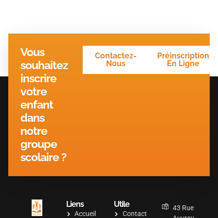
Vous
Contactez-
Préinscription
souhaitez
Nous
En Ligne
inscrire
votre
enfant
dans
notre
groupe
scolaire ?
Liens
Utile
43 Rue
Accueil
Contact