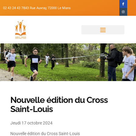
02 43 24 43 78
43 Rue Auvray, 72000 Le Mans
Qui Sommes-Nous ?
Projets D’établissement
Maternelle-Primaire
Nouvelle édition du Cross
Saint-Louis
Jeudi 17 octobre 2024
Nouvelle édition du Cross Saint-Louis